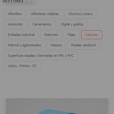
Interiores
SECTORES
Alfombra
Alfombras médicas
Aluminio y acero
Automotor
Cerramientos
Digital y gráfica
Embalaje industrial
Exteriores
Flejes
Interiores
Mármol y aglomerados
Náutica
Paneles sándwich
Superficies lacadas y laminadas en HPL y PVC
Vidrio - PMMA - PC