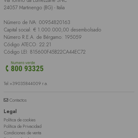
Via Tonino da Lumezzane SNC
24057 Martinengo (BG) - Italia
Número de IVA: 00954820163
Capital social: € 1.000.000,00 desembolsado
Número R.E.A. de Bérgamo: 195059
Código ATECO: 22.21
Código LEI: 815600F45B22CA44EC72
Tel:
+39035844009
r.a.
Contactos
Legal
Política de cookies
Política de Privacidad
Condiciones de venta