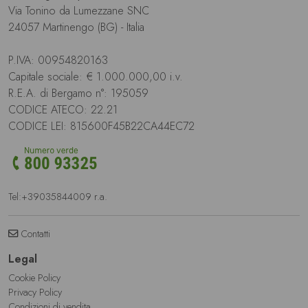
Via Tonino da Lumezzane SNC
24057 Martinengo (BG) - Italia
P.IVA: 00954820163
Capitale sociale: € 1.000.000,00 i.v.
R.E.A. di Bergamo n°: 195059
CODICE ATECO: 22.21
CODICE LEI: 815600F45B22CA44EC72
Tel:
+39035844009
r.a.
Contatti
Legal
Cookie Policy
Privacy Policy
Condizioni di vendita